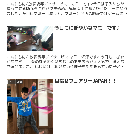
こんにちは♪放課後等デイサービス マミーです♪今日は子供たちが
帰って来る頃から強風が吹き始め、気温以上に寒く感じた一日になり
ました。今日はマミー（本部）、マミー沼津西の施設ではゲームに挑
戦☆ボーリングをしたり、輪投げゲームをしたりして室内遊...
今日もにぎやかなマミーです♪
マミー通信
こんにちは♪ 放課後等デイサービス マミー沼津です♪ 今日もにぎや
かなマミー！ 音のなる動くいもむしのおもちゃが大人気で、みんな
で遊びました。 はじめは、動いている様子をただ眺めていた子ども
たちだったのですが、足でトンネルを作り、足の下をい...
目指せフェアリーJAPAN！！
マミー通信