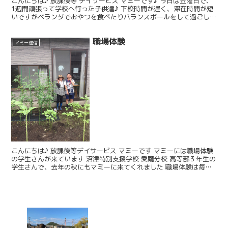
こんにちは♪ 放課後等 デイサービス マミーです♪ 今日は金曜日で、
1週間頑張って学校へ行った子供達♪ 下校時間が遅く、滞在時間が短
いですがベランダでおやつを食べたりバランスボールをして過ごしま
した♪ 新しいお友達も増えてさらに賑やかで、笑...
職場体験
マミー通信
こんにちは♪ 放課後等デイサービス マミーです マミーには職場体験
の学生さんが来ています 沼津特別支援学校 愛鷹分校 高等部３年生の
学生さんで、去年の秋にもマミーに来てくれました 職場体験は毎回
違う場所に行くこともあるそうですが、マミーに来...