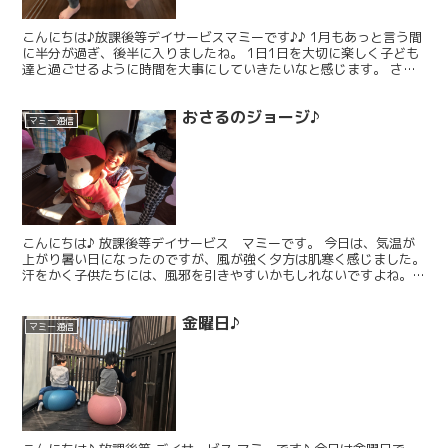
こんにちは♪放課後等デイサービスマミーです♪♪ 1月もあっと言う間
に半分が過ぎ、後半に入りましたね。 1日1日を大切に楽しく子ども
達と過ごせるように時間を大事にしていきたいなと感じます。 さて
さて！ マミー本部では、綺麗なリボンが♫ クルク...
おさるのジョージ♪
マミー通信
こんにちは♪ 放課後等デイサービス マミーです。 今日は、気温が
上がり暑い日になったのですが、風が強く夕方は肌寒く感じました。
汗をかく子供たちには、風邪を引きやすいかもしれないですよね。。
運動会も近づいてきているので、体調だけは崩さない...
金曜日♪
マミー通信