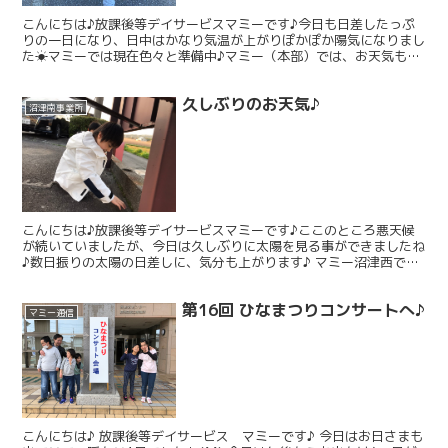
こんにちは♪放課後等デイサービスマミーです♪今日も日差したっぷ
りの一日になり、日中はかなり気温が上がりぽかぽか陽気になりまし
た☀マミーでは現在色々と準備中♪マミー（本部）では、お天気も良
かったのでお散歩ついでに、防災訓練を兼ねて避難経路を確...
久しぶりのお天気♪
沼津南事業所
こんにちは♪放課後等デイサービスマミーです♪ここのところ悪天候
が続いていましたが、今日は久しぶりに太陽を見る事ができましたね
♪数日振りの太陽の日差しに、気分も上がります♪ マミー沼津西で
は、今日はマミー本部の子供たちが遊びに来てくれて、いつ...
第16回 ひなまつりコンサートへ♪
マミー通信
こんにちは♪ 放課後等デイサービス マミーです♪ 今日はお日さまも