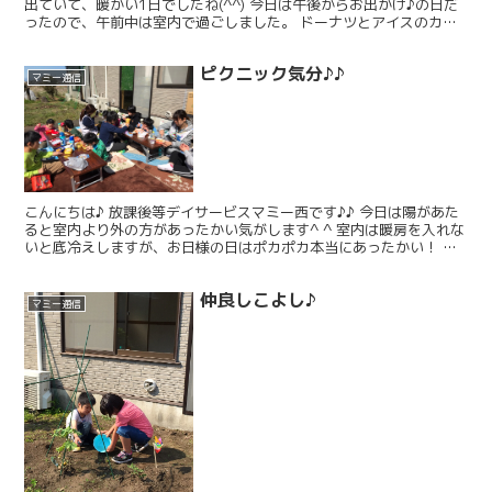
出ていて、暖かい1日でしたね(^^) 今日は午後からお出かけ♪の日だ
ったので、午前中は室内で過ごしました。 ドーナツとアイスのカー
ドで神経衰弱♪支援員も混ぜてもらいました！ ...
ピクニック気分♪♪
マミー通信
こんにちは♪ 放課後等デイサービスマミー西です♪♪ 今日は陽があた
ると室内より外の方があったかい気がします^ ^ 室内は暖房を入れな
いと底冷えしますが、お日様の日はポカポカ本当にあったかい！ と
いうことで、マミー西では外でお昼ご飯を☀︎ 換...
仲良しこよし♪
マミー通信